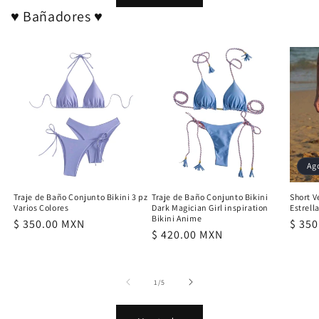
♥ Bañadores ♥
Ag
Traje de Baño Conjunto Bikini 3 pz
Traje de Baño Conjunto Bikini
Short V
Varios Colores
Dark Magician Girl inspiration
Estrell
Bikini Anime
Precio
$ 350.00 MXN
Preci
$ 35
Precio
$ 420.00 MXN
habitual
habit
habitual
de
1
/
5