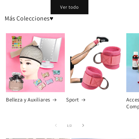
Ver todo
Más Colecciones♥
Belleza y Auxiliares
Sport
Acces
Comp
de
1
/
2