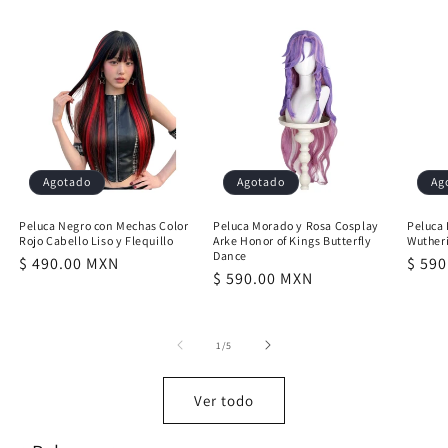
Agotado
Agotado
Ag
Peluca Negro con Mechas Color
Peluca Morado y Rosa Cosplay
Peluca 
Rojo Cabello Liso y Flequillo
Arke Honor of Kings Butterfly
Wuther
Dance
Precio
$ 490.00 MXN
Preci
$ 59
Precio
$ 590.00 MXN
habitual
habit
habitual
de
1
/
5
Ver todo