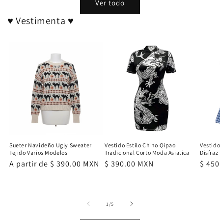
Ver todo
♥ Vestimenta ♥
Sueter Navideño Ugly Sweater
Vestido Estilo Chino Qipao
Vestido
Tejido Varios Modelos
Tradicional Corto Moda Asiatica
Disfra
Precio
A partir de $ 390.00 MXN
Precio
$ 390.00 MXN
Preci
$ 45
habitual
habitual
habit
de
1
/
5