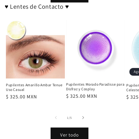
♥ Lentes de Contacto ♥
Ag
Pupilentes Morado Paradisse para
Pupilentes Amarillo Ambar Tenue
Pupilen
Disfraz y Cosplay
Uso Casual
Celeste
Precio
$ 325.00 MXN
Precio
$ 325.00 MXN
Preci
$ 32
habitual
habitual
habit
de
1
/
5
Ver todo