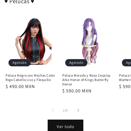
♥ Pelucas ♥
Agotado
Agotado
Ag
Peluca Negro con Mechas Color
Peluca Morado y Rosa Cosplay
Peluca 
Rojo Cabello Liso y Flequillo
Arke Honor of Kings Butterfly
Wuther
Dance
Precio
$ 490.00 MXN
Preci
$ 59
Precio
$ 590.00 MXN
habitual
habit
habitual
de
1
/
5
Ver todo