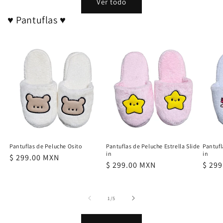
Ver todo
♥ Pantuflas ♥
Pantuflas de Peluche Osito
Pantuflas de Peluche Estrella Slide
Pantufl
in
in
Precio
$ 299.00 MXN
Precio
$ 299.00 MXN
Preci
$ 29
habitual
habitual
habit
de
1
/
5