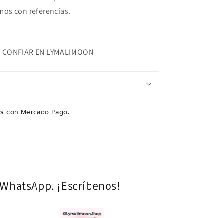
os con referencias.
R CONFIAR EN LYMALIMOON
és
con Mercado Pago.
a WhatsApp. ¡Escríbenos!