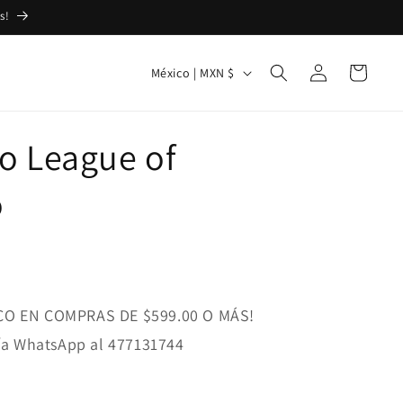
s!
Iniciar
P
Carrito
México | MXN $
sesión
a
í
to League of
s
/
o
r
e
g
i
CO EN COMPRAS DE $599.00 O MÁS!
ó
n
vía WhatsApp al 477131744