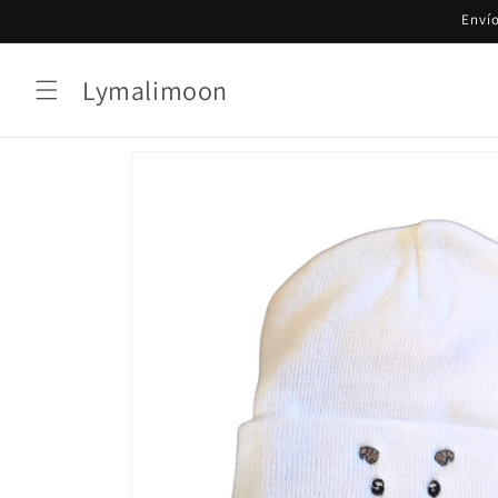
Ir
Envío
directamente
al contenido
Lymalimoon
Ir
directamente
a la
información
del producto