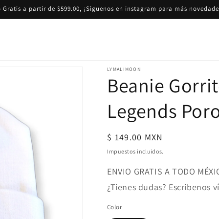
 Gratis a partir de $599.00, ¡Siguenos en instagram para más novedade
LYMALIMOON
Beanie Gorri
Legends Por
Precio
$ 149.00 MXN
habitual
Impuestos incluidos.
ENVIO GRATIS A TODO MÉXI
¿Tienes dudas? Escribenos 
Color