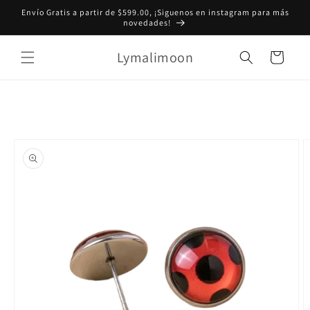
Ir
Envío Gratis a partir de $599.00, ¡Siguenos en instagram para más
directamente
novedades!
al contenido
Lymalimoon
Carrito
Ir
directamente
a la
información
del producto