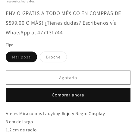
habitual
Impuestos incluidos.
ENVIO GRATIS A TODO MÉXICO EN COMPRAS DE
$599.00 O MÁS! ¿Tienes dudas? Escribenos vía
WhatsApp al 477131744
Tipo
Variante
Variante
Mariposa
Broche
agotada
agotada
o
o
no
no
disponible
disponible
Agotado
Comprar ahora
Aretes Miraculous Ladybug Rojo y Negro Cosplay
3 cm de largo
1.2 cm de radio