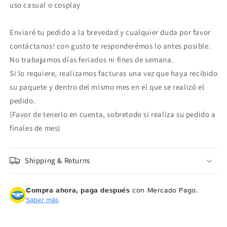
uso casual o cosplay
Enviaré tu pedido a la brevedad y cualquier duda por favor
contáctanos! con gusto te responderémos lo antes posible.
No trabajamos días feriados ni fines de semana.
Si lo requiere, realizamos facturas una vez que haya recibido
su paquete y dentro del mismo mes en el que se realizó el
pedido.
(Favor de tenerlo en cuenta, sobretodo si realiza su pedido a
Compra ahora y paga a meses
finales de mes)
sin tarjeta de crédito
Shipping & Returns
Agrega tu producto al carrito y
elige
1
pagar con Meses sin Tarjeta.
En tu cuenta de Mercado Pago,
elige
2
Compra ahora, paga después
con Mercado Pago.
la cantidad de meses
y confirma.
Saber más
Paga mes a mes
con saldo disponible,
3
débito u otros medios.