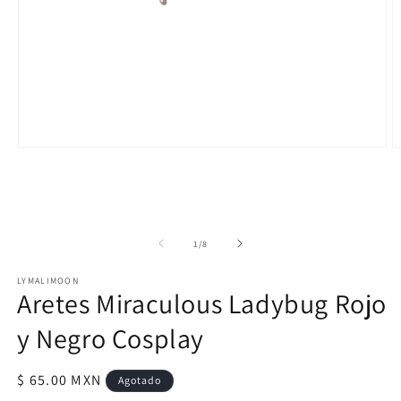
Abrir
A
elemento
e
multimedia
m
1
2
en
e
una
u
ventana
v
de
1
/
8
modal
m
LYMALIMOON
Aretes Miraculous Ladybug Rojo
y Negro Cosplay
Precio
$ 65.00 MXN
Agotado