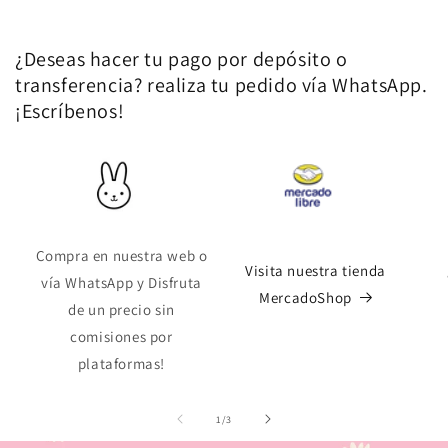
Crédito sujeto a aprobación.
¿Tienes dudas? Consulta nuestra
Ayuda.
¿Deseas hacer tu pago por depósito o
transferencia? realiza tu pedido vía WhatsApp.
¡Escríbenos!
Compra en nuestra web o
Visita nuestra tienda
vía WhatsApp y Disfruta
MercadoShop
de un precio sin
comisiones por
plataformas!
de
1
/
3