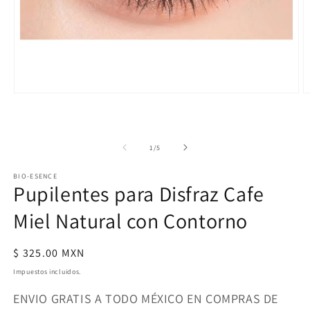
Abrir
A
elemento
e
multimedia
m
1
2
en
e
de
1
/
5
una
u
ventana
v
modal
m
BIO-ESENCE
Pupilentes para Disfraz Cafe
Miel Natural con Contorno
Precio
$ 325.00 MXN
habitual
Impuestos incluidos.
ENVIO GRATIS A TODO MÉXICO EN COMPRAS DE