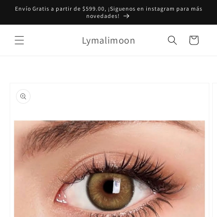
Ir
Envío Gratis a partir de $599.00, ¡Siguenos en instagram para más
directamente
novedades!
al contenido
Lymalimoon
Carrito
Ir
directamente
a la
información
del producto