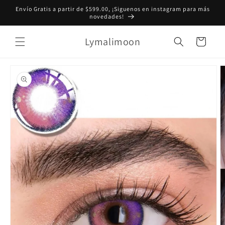
Ir
Envío Gratis a partir de $599.00, ¡Siguenos en instagram para más
directamente
novedades!
al contenido
Lymalimoon
Carrito
Ir
directamente
a la
información
del producto