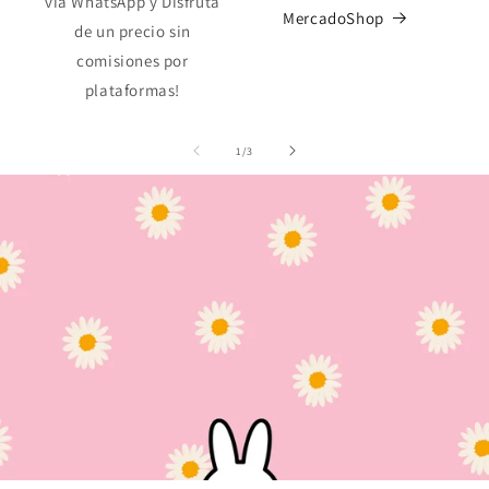
vía WhatsApp y Disfruta
MercadoShop
de un precio sin
comisiones por
plataformas!
de
1
/
3