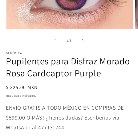
Abrir
A
elemento
e
multimedia
m
de
1
/
5
1
2
en
e
GENÉRICA
una
u
Pupilentes para Disfraz Morado
ventana
v
modal
m
Rosa Cardcaptor Purple
Precio
$ 325.00 MXN
habitual
Impuestos incluidos.
ENVIO GRATIS A TODO MÉXICO EN COMPRAS DE
$599.00 O MÁS! ¿Tienes dudas? Escribenos vía
WhatsApp al 477131744