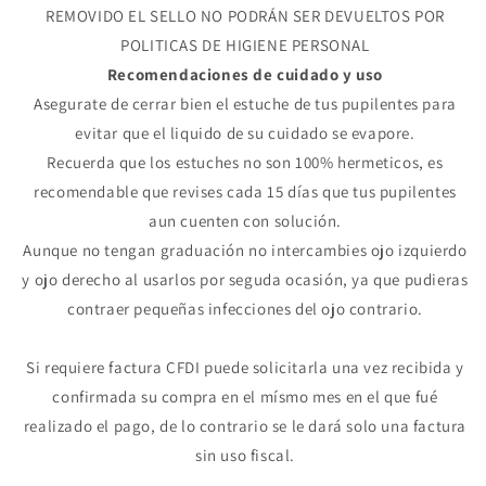
REMOVIDO EL SELLO NO PODRÁN SER DEVUELTOS POR
POLITICAS DE HIGIENE PERSONAL
Recomendaciones de cuidado y uso
Asegurate de cerrar bien el estuche de tus pupilentes para
evitar que el liquido de su cuidado se evapore.
Compra ahora y paga a meses
Recuerda que los estuches no son 100% hermeticos, es
sin tarjeta de crédito
recomendable que revises cada 15 días que tus pupilentes
aun cuenten con solución.
Agrega tu producto al carrito y
elige
1
pagar con Meses sin Tarjeta.
Aunque no tengan graduación no intercambies ojo izquierdo
En tu cuenta de Mercado Pago,
elige
y ojo derecho al usarlos por seguda ocasión, ya que pudieras
2
la cantidad de meses
y confirma.
Paga mes a mes
con saldo disponible,
contraer pequeñas infecciones del ojo contrario.
3
débito u otros medios.
Si requiere factura CFDI puede solicitarla una vez recibida y
Crédito sujeto a aprobación.
confirmada su compra en el mísmo mes en el que fué
¿Tienes dudas? Consulta nuestra
Ayuda.
realizado el pago, de lo contrario se le dará solo una factura
sin uso fiscal.