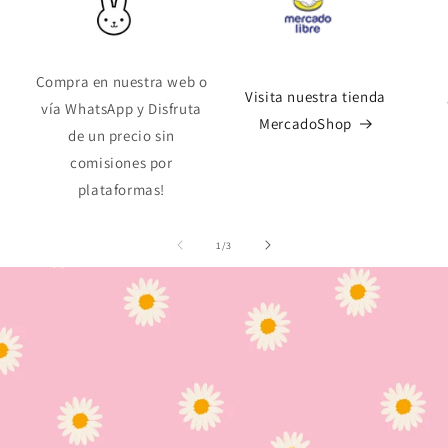
Compra en nuestra web o
Visita nuestra tienda
vía WhatsApp y Disfruta
MercadoShop
de un precio sin
comisiones por
plataformas!
de
1
/
3