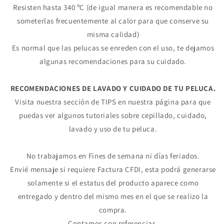
Resisten hasta 340 ºC (de igual manera es recomendable no
Agrega tu producto al carrito y
elige
someterlas frecuentemente al calor para que conserve su
1
pagar con Meses sin Tarjeta.
misma calidad)
En tu cuenta de Mercado Pago,
elige
2
la cantidad de meses
y confirma.
Es normal que las pelucas se enreden con el uso, te dejamos
Paga mes a mes
con saldo disponible,
algunas recomendaciones para su cuidado.
3
débito u otros medios.
RECOMENDACIONES DE LAVADO Y CUIDADO DE TU PELUCA.
Crédito sujeto a aprobación.
¿Tienes dudas? Consulta nuestra
Ayuda.
Visita nuestra sección de TIPS en nuestra página para que
puedas ver algunos tutoriales sobre cepillado, cuidado,
lavado y uso de tu peluca.
No trabajamos en Fines de semana ni días feriados.
Envié mensaje si requiere Factura CFDI, esta podrá generarse
solamente si el estatus del producto aparece como
entregado y dentro del mismo mes en el que se realizo la
compra.
Contamos con referencias.