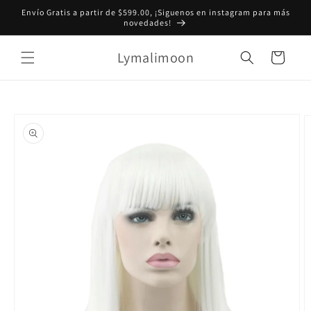
Ir
Envío Gratis a partir de $599.00, ¡Siguenos en instagram para más
directamente
novedades!
al contenido
Lymalimoon
Carrito
Ir
directamente
a la
información
del producto