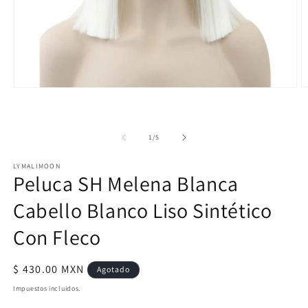
A
Abrir
e
elemento
m
multimedia
2
1
e
en
de
1
/
5
u
una
v
ventana
m
modal
LYMALIMOON
Peluca SH Melena Blanca
Cabello Blanco Liso Sintético
Con Fleco
Precio
$ 430.00 MXN
Agotado
habitual
Impuestos incluidos.