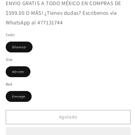
ENVIO GRATIS A TODO MÉXICO EN COMPRAS DE
$599.00 O MÁS! ¿Tienes dudas? Escribenos vía
WhatsApp al 477131744
Color
Variante
Blanco
agotada
o
no
Size
disponible
Variante
40 cm
agotada
o
no
Red
disponible
Variante
Encaje
agotada
o
no
disponible
Agotado