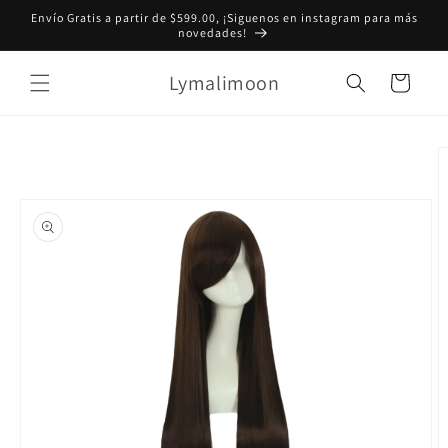
Ir
Envío Gratis a partir de $599.00, ¡Siguenos en instagram para más
directamente
novedades!
al contenido
Lymalimoon
Carrito
Ir
directamente
a la
información
del producto