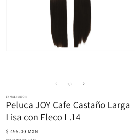
Abrir
elemento
multimedia
1
A
en
e
una
m
ventana
2
de
1
/
5
modal
e
u
v
LYMALIMOON
Peluca JOY Cafe Castaño Larga
m
Lisa con Fleco L.14
Precio
$ 495.00 MXN
habitual
Impuestos incluidos.