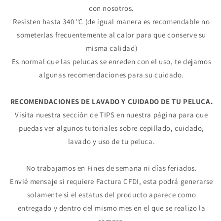
con nosotros.
Agrega tu producto al carrito y
elige
1
Resisten hasta 340 ºC (de igual manera es recomendable no
pagar con Meses sin Tarjeta.
En tu cuenta de Mercado Pago,
elige
someterlas frecuentemente al calor para que conserve su
2
la cantidad de meses
y confirma.
misma calidad)
Paga mes a mes
con saldo disponible,
3
débito u otros medios.
Es normal que las pelucas se enreden con el uso, te dejamos
algunas recomendaciones para su cuidado.
Crédito sujeto a aprobación.
¿Tienes dudas? Consulta nuestra
Ayuda.
RECOMENDACIONES DE LAVADO Y CUIDADO DE TU PELUCA.
Visita nuestra sección de TIPS en nuestra página para que
puedas ver algunos tutoriales sobre cepillado, cuidado,
lavado y uso de tu peluca.
No trabajamos en Fines de semana ni días feriados.
Envié mensaje si requiere Factura CFDI, esta podrá generarse
solamente si el estatus del producto aparece como
entregado y dentro del mismo mes en el que se realizo la