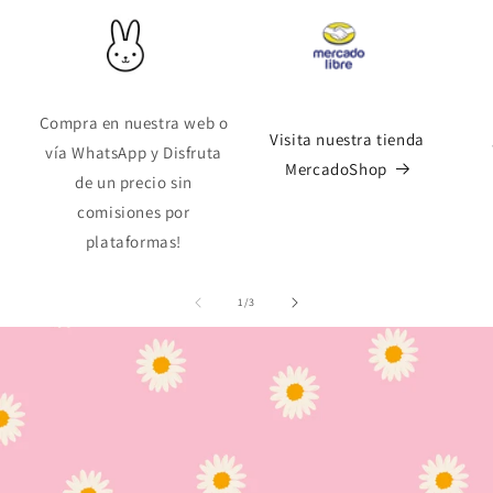
Compra en nuestra web o
Visita nuestra tienda
vía WhatsApp y Disfruta
MercadoShop
de un precio sin
comisiones por
plataformas!
de
1
/
3