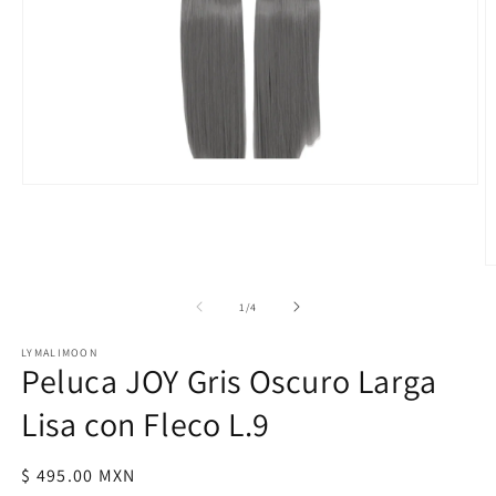
Abrir
elemento
multimedia
1
en
A
una
e
ventana
m
de
modal
1
/
4
2
e
LYMALIMOON
u
Peluca JOY Gris Oscuro Larga
v
m
Lisa con Fleco L.9
Precio
$ 495.00 MXN