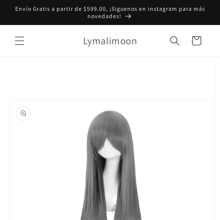
Ir
Envío Gratis a partir de $599.00, ¡Siguenos en instagram para más
directamente
novedades!
al contenido
Lymalimoon
Carrito
Ir
directamente
a la
información
del producto