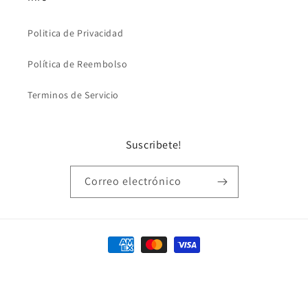
Politica de Privacidad
Política de Reembolso
Terminos de Servicio
Suscribete!
Correo electrónico
Formas
de
© 2026,
Lymalimoon
Tecnología de Shopify
pago
Política de reembolso
Política de privacidad
Términos del servicio