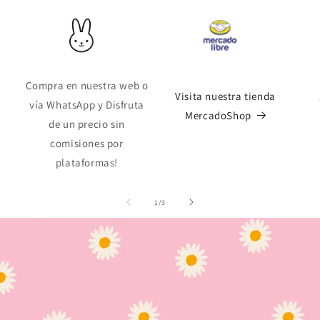
Compra en nuestra web o
Visita nuestra tienda
vía WhatsApp y Disfruta
MercadoShop
de un precio sin
comisiones por
plataformas!
de
1
/
3