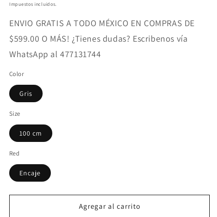
habitual
Impuestos incluidos.
ENVIO GRATIS A TODO MÉXICO EN COMPRAS DE
$599.00 O MÁS! ¿Tienes dudas? Escribenos vía
WhatsApp al 477131744
Color
Gris
Size
100 cm
Red
Encaje
Agregar al carrito