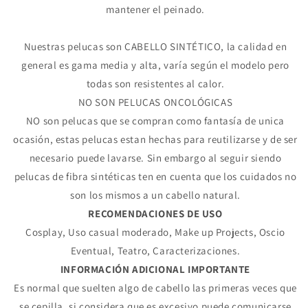
mantener el peinado.
Nuestras pelucas son CABELLO SINTÉTICO, la calidad en
general es gama media y alta, varía según el modelo pero
todas son resistentes al calor.
NO SON PELUCAS ONCOLÓGICAS
NO son pelucas que se compran como fantasía de unica
ocasión, estas pelucas estan hechas para reutilizarse y de ser
necesario puede lavarse. Sin embargo al seguir siendo
pelucas de fibra sintéticas ten en cuenta que los cuidados no
son los mismos a un cabello natural.
RECOMENDACIONES DE USO
Cosplay, Uso casual moderado, Make up Projects, Oscio
Eventual, Teatro, Caracterizaciones.
Compra ahora y paga a meses
INFORMACIÓN ADICIONAL IMPORTANTE
sin tarjeta de crédito
Es normal que suelten algo de cabello las primeras veces que
se cepilla, si considera que es excesivo puede comunicarse