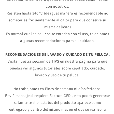
con nosotros.
Agrega tu producto al carrito y
elige
1
pagar con Meses sin Tarjeta.
Resisten hasta 340 ºC (de igual manera es recomendable no
En tu cuenta de Mercado Pago,
elige
2
someterlas frecuentemente al calor para que conserve su
la cantidad de meses
y confirma.
Paga mes a mes
con saldo disponible,
misma calidad)
3
débito u otros medios.
Es normal que las pelucas se enreden con el uso, te dejamos
algunas recomendaciones para su cuidado.
Crédito sujeto a aprobación.
¿Tienes dudas? Consulta nuestra
Ayuda.
RECOMENDACIONES DE LAVADO Y CUIDADO DE TU PELUCA.
Visita nuestra sección de TIPS en nuestra página para que
puedas ver algunos tutoriales sobre cepillado, cuidado,
lavado y uso de tu peluca.
No trabajamos en Fines de semana ni días feriados.
Envié mensaje si requiere Factura CFDI, esta podrá generarse
solamente si el estatus del producto aparece como
entregado y dentro del mismo mes en el que se realizo la