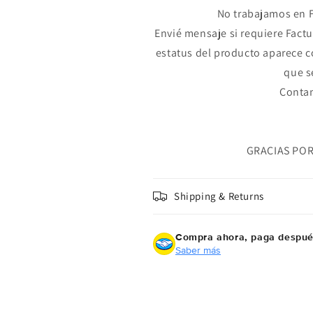
2
cantidad de meses
y confirma.
No trabajamos en F
Paga mes a mes
con saldo disponible, débito u
3
Envié mensaje si requiere Factu
otros medios.
estatus del producto aparece 
Crédito sujeto a aprobación.
que s
¿Tienes dudas? Consulta nuestra
Ayuda.
Contam
GRACIAS PO
Shipping & Returns
Compra ahora, paga despu
Saber más