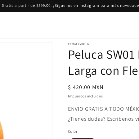
 Gratis a partir de $599.00, ¡Siguenos en instagram para más novedade
LYMALIMOON
Peluca SW01 
Larga con Fl
Precio
$ 420.00 MXN
habitual
Impuestos incluidos.
ENVIO GRATIS A TODO MÉXI
¿Tienes dudas? Escribenos 
Color