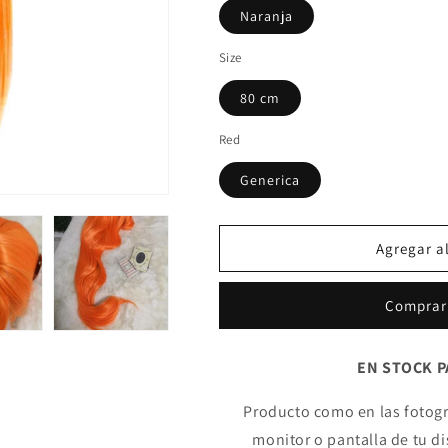
Naranja
Size
80 cm
Red
Generica
Agregar al
Comprar
EN STOCK P
Producto como en las fotogr
monitor o pantalla de tu d