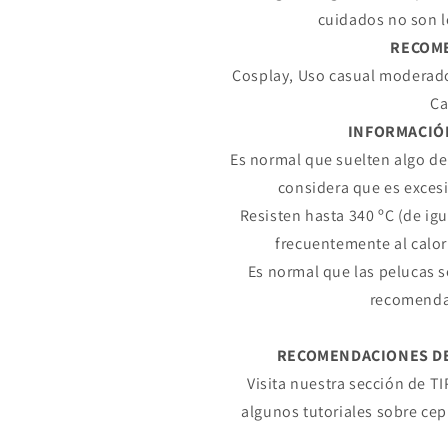
cuidados no son l
RECOM
Cosplay, Uso casual moderado
Ca
INFORMACIÓ
Es normal que suelten algo de 
considera que es exces
Resisten hasta 340 ºC (de i
frecuentemente al calor
Es normal que las pelucas 
recomenda
Compra ahora y paga a meses sin
tarjeta de crédito
RECOMENDACIONES DE 
Visita nuestra sección de T
Agrega tu producto al carrito y
elige pagar con
algunos tutoriales sobre cep
1
Meses sin Tarjeta.
En tu cuenta de Mercado Pago,
elige la