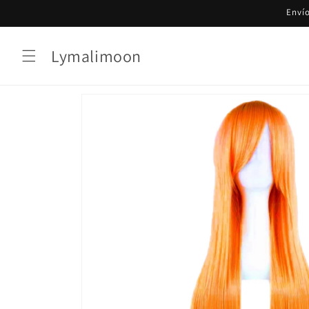
Ir
Envío
directamente
al contenido
Lymalimoon
Ir
directamente
a la
información
del producto