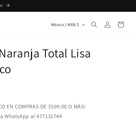
s!
Iniciar
P
Carrito
México | MXN $
sesión
a
í
Naranja Total Lisa
s
/
eco
r
e
g
i
CO EN COMPRAS DE $599.00 O MÁS!
ó
n
vía WhatsApp al 477131744