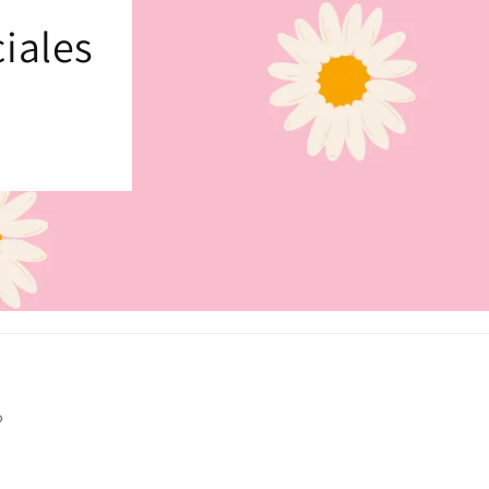
iales
o