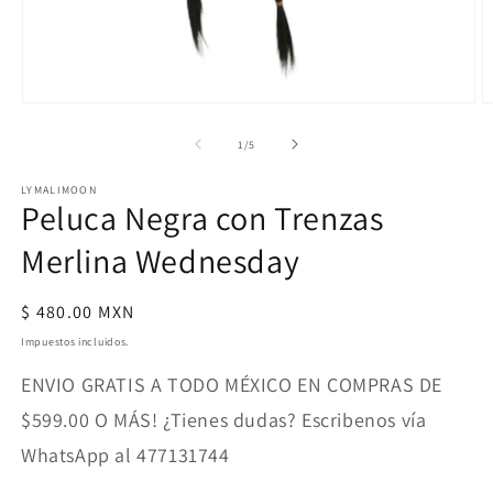
Abrir
A
elemento
e
multimedia
m
de
1
/
5
1
2
en
e
LYMALIMOON
una
u
Peluca Negra con Trenzas
ventana
v
modal
m
Merlina Wednesday
Precio
$ 480.00 MXN
habitual
Impuestos incluidos.
ENVIO GRATIS A TODO MÉXICO EN COMPRAS DE
$599.00 O MÁS! ¿Tienes dudas? Escribenos vía
WhatsApp al 477131744