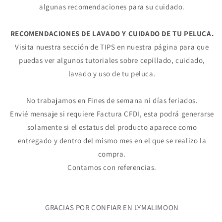
pagar con Meses sin Tarjeta.
algunas recomendaciones para su cuidado.
En tu cuenta de Mercado Pago,
elige
2
la cantidad de meses
y confirma.
Paga mes a mes
con saldo disponible,
RECOMENDACIONES DE LAVADO Y CUIDADO DE TU PELUCA.
3
débito u otros medios.
Visita nuestra sección de TIPS en nuestra página para que
puedas ver algunos tutoriales sobre cepillado, cuidado,
Crédito sujeto a aprobación.
¿Tienes dudas? Consulta nuestra
Ayuda.
lavado y uso de tu peluca.
No trabajamos en Fines de semana ni días feriados.
Envié mensaje si requiere Factura CFDI, esta podrá generarse
solamente si el estatus del producto aparece como
entregado y dentro del mismo mes en el que se realizo la
compra.
Contamos con referencias.
GRACIAS POR CONFIAR EN LYMALIMOON