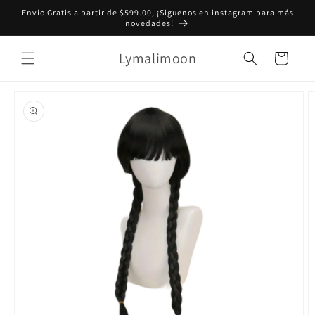
Ir
Envío Gratis a partir de $599.00, ¡Siguenos en instagram para más
directamente
novedades!
al contenido
Lymalimoon
Carrito
Ir
directamente
a la
información
del producto