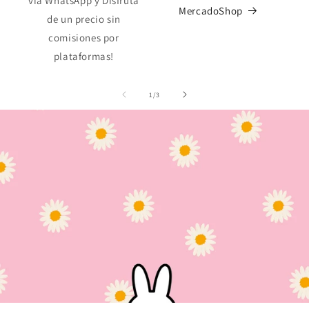
vía WhatsApp y Disfruta
MercadoShop
de un precio sin
comisiones por
plataformas!
de
1
/
3