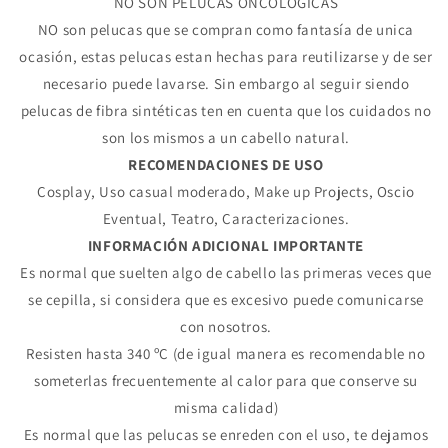
NO SON PELUCAS ONCOLÓGICAS
NO son pelucas que se compran como fantasía de unica
ocasión, estas pelucas estan hechas para reutilizarse y de ser
necesario puede lavarse. Sin embargo al seguir siendo
pelucas de fibra sintéticas ten en cuenta que los cuidados no
son los mismos a un cabello natural.
RECOMENDACIONES DE USO
Cosplay, Uso casual moderado, Make up Projects, Oscio
Eventual, Teatro, Caracterizaciones.
INFORMACIÓN ADICIONAL IMPORTANTE
Es normal que suelten algo de cabello las primeras veces que
se cepilla, si considera que es excesivo puede comunicarse
con nosotros.
Compra ahora y paga a meses
Resisten hasta 340 ºC (de igual manera es recomendable no
sin tarjeta de crédito
someterlas frecuentemente al calor para que conserve su
misma calidad)
Es normal que las pelucas se enreden con el uso, te dejamos
Agrega tu producto al carrito y
elige
1