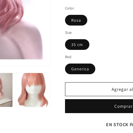
Color
Rosa
Size
35 cm
Red
Generica
Agregar al
Comprar
EN STOCK P