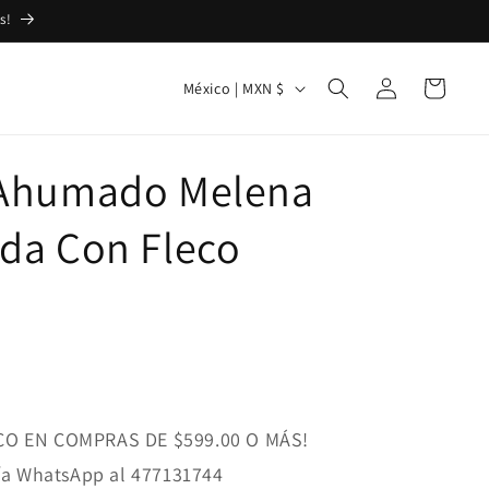
s!
Iniciar
P
Carrito
México | MXN $
sesión
a
í
 Ahumado Melena
s
/
da Con Fleco
r
e
g
i
ó
n
CO EN COMPRAS DE $599.00 O MÁS!
vía WhatsApp al 477131744