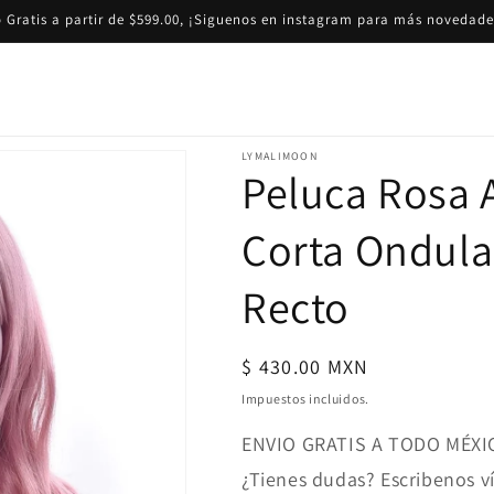
 Gratis a partir de $599.00, ¡Siguenos en instagram para más novedade
LYMALIMOON
Peluca Rosa
Corta Ondula
Recto
Precio
$ 430.00 MXN
habitual
Impuestos incluidos.
ENVIO GRATIS A TODO MÉXI
¿Tienes dudas? Escribenos 