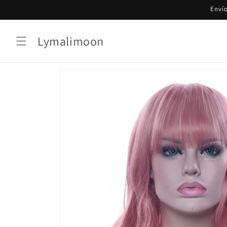
Ir
Envío
directamente
al contenido
Lymalimoon
Ir
directamente
a la
información
del producto