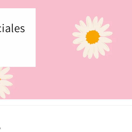
iales
o