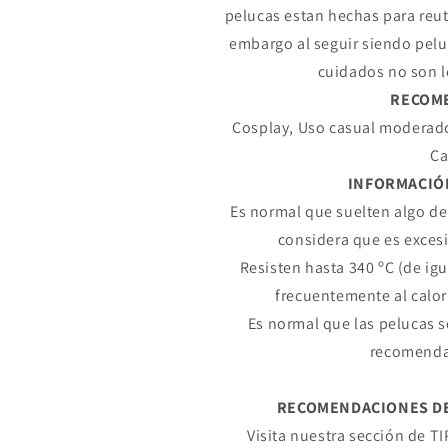
pelucas estan hechas para reuti
embargo al seguir siendo peluc
cuidados no son l
RECOM
Cosplay, Uso casual moderado
Ca
INFORMACIÓ
Es normal que suelten algo de 
considera que es exces
Resisten hasta 340 ºC (de i
frecuentemente al calor
Es normal que las pelucas 
Compra ahora y paga a meses sin
recomenda
tarjeta de crédito
RECOMENDACIONES DE 
Agrega tu producto al carrito y
elige pagar con
Visita nuestra sección de T
1