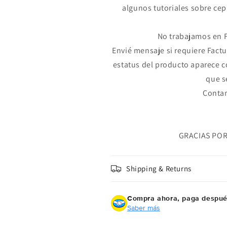
Meses sin Tarjeta.
algunos tutoriales sobre cep
En tu cuenta de Mercado Pago,
elige la
2
cantidad de meses
y confirma.
Paga mes a mes
con saldo disponible, débito u
3
No trabajamos en F
otros medios.
Envié mensaje si requiere Factu
Crédito sujeto a aprobación.
estatus del producto aparece 
¿Tienes dudas? Consulta nuestra
Ayuda.
que s
Contam
GRACIAS PO
Shipping & Returns
Compra ahora, paga despu
Saber más